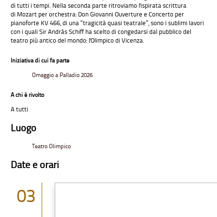
di tutti i tempi. Nella seconda parte ritroviamo l'ispirata scrittura
di Mozart per orchestra: Don Giovanni Ouverture e Concerto per
pianoforte KV 466, di una “tragicità quasi teatrale”, sono i sublimi lavori
con i quali Sir András Schiff ha scelto di congedarsi dal pubblico del
teatro più antico del mondo: l'Olimpico di Vicenza.
Iniziativa di cui fa parte
Omaggio a Palladio 2026
A chi è rivolto
A tutti
Luogo
Teatro Olimpico
Date e orari
03