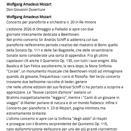
Wolfgang Amadeus Mozart
Don Giovanni Ouverture
Wolfgang Amadeus Mozart
Concerto per pianoforte e orchestra n. 20 in Re minore
L'edizione 2026 di Omaggio a Palladio si apre con due
giornate interamente dedicate a Beethoven.
Nel primo concerto Sir András Schiff si addentra col suo
pianoforte nell'estremo periodo creativo del maestro di Bonn: quello
della Sonata Op. 111 e delle Sei Bagatelle, che delle straordinarie
Sonate sono considerate una sorta di appendice. Fra gli ultimi
capolavori c'è anche il Quartetto Op. 135, con tutti i suoi enigmi. Alla
Basilica di San Felice ascolteremo, la sera dopo, la Nona Sinfonia
“Corale”, un monumento musicale che Beethoven iniziò ad immaginare
quando, da giovane, frequentava i corsi di filosofia. Nel terzo concerto
troviamo due bellissime raccolte di lieder, genere
che nelle ultime edizioni del suo festival Schiff ci ha portato a scoprire e
apprezzare. Le “Nuove canzoni d'amore” svelano un
Brahms inaspettatamente “leggero”, mentre i “Canti di un giovane in
viaggio” di Mahler parlano di natura e di un mondo fiabesco. Infine il
Concerto per pianoforte n. 23 di Mozart, pagina intimista ma
estremamente brillante.
L'ultimo concerto si apre con la Sinfonia “degli addii” di Haydn
e prosegue con il Brahms sorprendente del Quintetto Op. 115,
nato dall'ammirazione dell'autore per uno dei più grandi clarinettisti