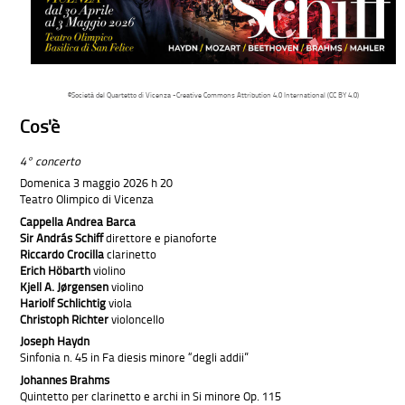
©Società del Quartetto di Vicenza -Creative Commons Attribution 4.0 International (CC BY 4.0)
Cos'è
4° concerto
Domenica 3 maggio 2026 h 20
Teatro Olimpico di Vicenza
Cappella Andrea Barca
Sir András Schiff
direttore e pianoforte
Riccardo Crocilla
clarinetto
Erich Höbarth
violino
Kjell A. Jørgensen
violino
Hariolf Schlichtig
viola
Christoph Richter
violoncello
Joseph Haydn
Sinfonia n. 45 in Fa diesis minore “degli addii”
Johannes Brahms
Quintetto per clarinetto e archi in Si minore Op. 115