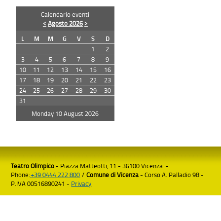
Calendario eventi
<
Agosto 2026
>
L
M
M
G
V
S
D
1
2
3
4
5
6
7
8
9
10
11
12
13
14
15
16
17
18
19
20
21
22
23
24
25
26
27
28
29
30
31
Monday 10 August 2026
Teatro Olimpico
- Piazza Matteotti, 11 - 36100 Vicenza -
Phone:
+39 0444 222 800
/
Comune di Vicenza
- Corso A. Palladio 98 -
P.IVA 00516890241 -
Privacy