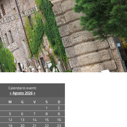
Calendario eventi
<
Agosto 2026
>
M
G
V
S
D
1
2
5
6
7
8
9
12
13
14
15
16
19
20
21
22
23