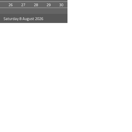
26
27
28
29
30
Saturday 8 August 2026