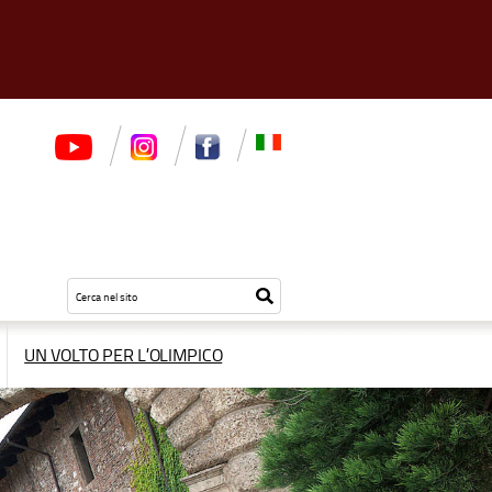
Testo
Inizia
da
la
cercare
ricerca
UN VOLTO PER L’OLIMPICO