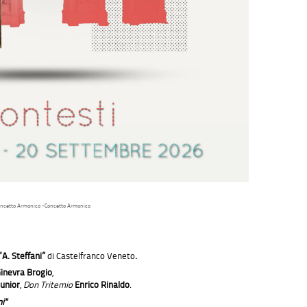
ncetto Armonico -
Concetto Armonico
A. Steffani”
di Castelfranco Veneto
.
inevra Brogio
,
unior
,
Don Tritemio
Enrico Rinaldo
.
i"