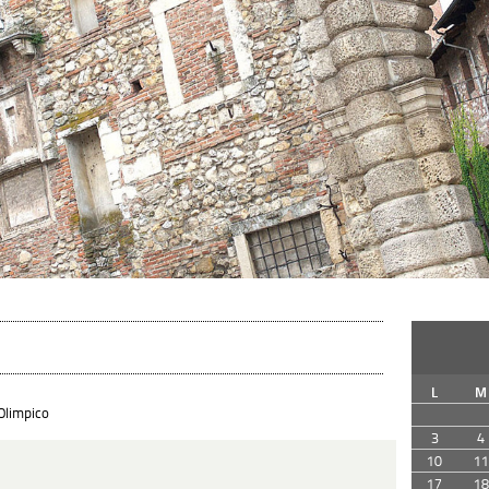
L
M
Olimpico
3
4
10
11
17
18