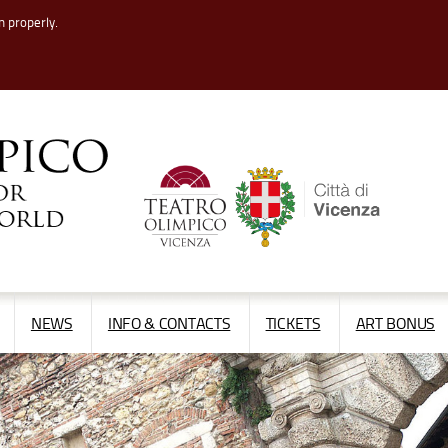
n properly.
APRI/CHIUDI
APRI/CHIUDI
NEWS
INFO & CONTACTS
TICKETS
ART BONUS
IL
IL
MENÙ
MENÙ