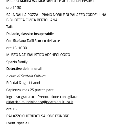
Modera
Marina Wallace
Direttrice artistica del Festival
ore 14:30
SALA DALLA POZZA - PIANO NOBILE DI PALAZZO CORDELLINA -
BIBLIOTECA CIVICA BERTOLIANA
Talk
Palladio, classico insuperabile
Con
Stefano Zuffi
Storico dell’arte
ore 15-16:30
MUSEO NATURALISTICO ARCHEOLOGICO
Spazio family
Detective dei minerali
a cura di Scatola Cultura
Età: dai 6 agli 11 anni
Capienza: max 25 partecipanti
Ingresso gratuito - Prenotazione consigliata:
didattica.museivicenza@scatolacultura.it
ore 15
PALAZZO CHIERICATI, SALONE D'ONORE
Eventi speciali