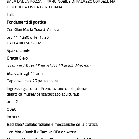
SALA DALLA POZZA - PIANO NOBILE DI PALAZZO CORDELLINA -
BIBLIOTECA CIVICA BERTOLIANA
Talk
Fondamenti di poetica
Con
Gian Maria Tosatti
Artista
ore 11-12:30 e 16-17:30
PALLADIO MUSEUM
Spazio family
Gratta Cielo
a cura dei Servizi Educativi del Palladio Museum
Età: dai 5 agli 11 anni
Capienza: max 25 partecipanti
Ingresso gratuito - Prenotazione obbligatoria:
didattica.museivicenza@scatolacultura.it
ore 12
ODEO
Incontri
Bad Idea? Collaborazione e meccaniche della pratica
Con
Mark
Dunhill
e
Tamiko O'Brien
Artisti