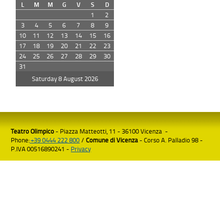
L
M
M
G
V
S
D
1
2
3
4
5
6
7
8
9
10
11
12
13
14
15
16
17
18
19
20
21
22
23
24
25
26
27
28
29
30
31
Saturday 8 August 2026
Teatro Olimpico
- Piazza Matteotti, 11 - 36100 Vicenza -
Phone:
+39 0444 222 800
/
Comune di Vicenza
- Corso A. Palladio 98 -
P.IVA 00516890241 -
Privacy