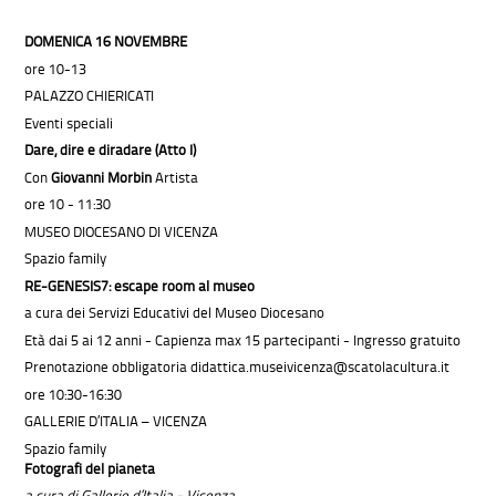
DOMENICA 16 NOVEMBRE
ore 10-13
PALAZZO CHIERICATI
Eventi speciali
Dare, dire e diradare (Atto I)
Con
Giovanni Morbin
Artista
ore 10 - 11:30
MUSEO DIOCESANO DI VICENZA
Spazio family
RE-GENESIS7: escape room al museo
a cura dei Servizi Educativi del Museo Diocesano
Età dai 5 ai 12 anni - Capienza max 15 partecipanti - Ingresso gratuito
Prenotazione obbligatoria didattica.museivicenza@scatolacultura.it
ore 10:30-16:30
GALLERIE D’ITALIA – VICENZA
Spazio family
Fotografi del pianeta
a cura di Gallerie d’Italia - Vicenza