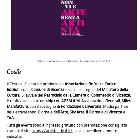
©Artis -Creative Commons Attribution 4.0 International (CC BY 4.0)
Cos'è
Il Festival è ideato e prodotto da
Associazione Be You
e
Codice
Edizioni
con il
Comune di Vicenza
e con il sostegno del
Ministero della
Cultura
. Si avvale del
Patrocinio
della Camera di Commercio di Vicenza
,
è realizzato in partnership con
AGSM AIM
,
Assicurazioni Generali
,
Miles
Manifattura
, con il sostegno di
Fondazione Cariverona
. Media partner
del Festival sono:
Giornale dell’Arte
,
Sky Arte
,
Il Giornale di Vicenza
e
TVA
.
Tutti gli eventi sono a ingresso gratuito con prenotazione consigliata
tramite il sito
https://artisfestival.it/
salvo dove diversamente
indicato.