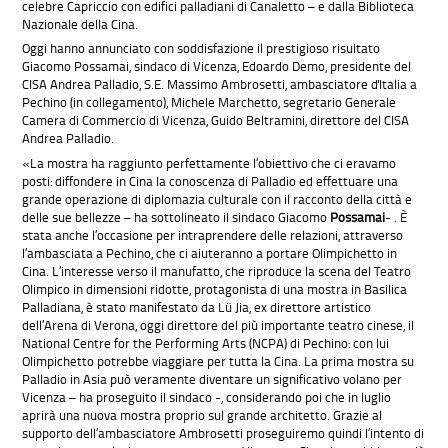
celebre Capriccio con edifici palladiani di Canaletto – e dalla Biblioteca
Nazionale della Cina.
Oggi hanno annunciato con soddisfazione il prestigioso risultato
Giacomo Possamai, sindaco di Vicenza, Edoardo Demo, presidente del
CISA Andrea Palladio, S.E. Massimo Ambrosetti, ambasciatore d'Italia a
Pechino (in collegamento), Michele Marchetto, segretario Generale
Camera di Commercio di Vicenza, Guido Beltramini, direttore del CISA
Andrea Palladio.
«La mostra ha raggiunto perfettamente l’obiettivo che ci eravamo
posti: diffondere in Cina la conoscenza di Palladio ed effettuare una
grande operazione di diplomazia culturale con il racconto della città e
delle sue bellezze – ha sottolineato il sindaco Giacomo
Possamai
- . È
stata anche l’occasione per intraprendere delle relazioni, attraverso
l’ambasciata a Pechino, che ci aiuteranno a portare Olimpichetto in
Cina. L’interesse verso il manufatto, che riproduce la scena del Teatro
Olimpico in dimensioni ridotte, protagonista di una mostra in Basilica
Palladiana, è stato manifestato da Lü Jia, ex direttore artistico
dell’Arena di Verona, oggi direttore del più importante teatro cinese, il
National Centre for the Performing Arts (NCPA) di Pechino: con lui
Olimpichetto potrebbe viaggiare per tutta la Cina. La prima mostra su
Palladio in Asia può veramente diventare un significativo volano per
Vicenza – ha proseguito il sindaco -, considerando poi che in luglio
aprirà una nuova mostra proprio sul grande architetto. Grazie al
supporto dell’ambasciatore Ambrosetti proseguiremo quindi l’intento di