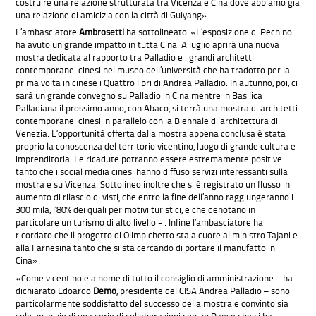
costruire una relazione strutturata tra Vicenza e Cina dove abbiamo già
una relazione di amicizia con la città di Guiyang».
L’ambasciatore
Ambrosetti
ha sottolineato: «L’esposizione di Pechino
ha avuto un grande impatto in tutta Cina. A luglio aprirà una nuova
mostra dedicata al rapporto tra Palladio e i grandi architetti
contemporanei cinesi nel museo dell’università che ha tradotto per la
prima volta in cinese i Quattro libri di Andrea Palladio. In autunno, poi, ci
sarà un grande convegno su Palladio in Cina mentre in Basilica
Palladiana il prossimo anno, con Abaco, si terrà una mostra di architetti
contemporanei cinesi in parallelo con la Biennale di architettura di
Venezia. L’opportunità offerta dalla mostra appena conclusa è stata
proprio la conoscenza del territorio vicentino, luogo di grande cultura e
imprenditoria. Le ricadute potranno essere estremamente positive
tanto che i social media cinesi hanno diffuso servizi interessanti sulla
mostra e su Vicenza. Sottolineo inoltre che si è registrato un flusso in
aumento di rilascio di visti, che entro la fine dell’anno raggiungeranno i
300 mila, l’80% dei quali per motivi turistici, e che denotano in
particolare un turismo di alto livello - . Infine l’ambasciatore ha
ricordato che il progetto di Olimpichetto sta a cuore al ministro Tajani e
alla Farnesina tanto che si sta cercando di portare il manufatto in
Cina».
«Come vicentino e a nome di tutto il consiglio di amministrazione – ha
dichiarato Edoardo
Demo
, presidente del CISA Andrea Palladio – sono
particolarmente soddisfatto del successo della mostra e convinto sia
solo un inizio di una serie di collaborazioni con un Paese che ci ha