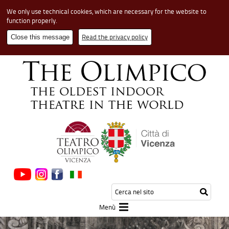
We only use technical cookies, which are necessary for the website to
function properly.
Read the privacy policy
Close this message
Cerca
Testo
Inizia
nel
da
la
sito
cerca
Menù
ricerca