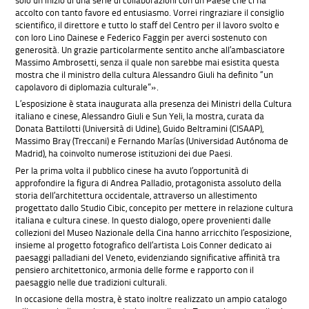
accolto con tanto favore ed entusiasmo. Vorrei ringraziare il consiglio
scientifico, il direttore e tutto lo staff del Centro per il lavoro svolto e
con loro Lino Dainese e Federico Faggin per averci sostenuto con
generosità. Un grazie particolarmente sentito anche all’ambasciatore
Massimo Ambrosetti, senza il quale non sarebbe mai esistita questa
mostra che il ministro della cultura Alessandro Giuli ha definito “un
capolavoro di diplomazia culturale”».
L’esposizione è stata inaugurata alla presenza dei Ministri della Cultura
italiano e cinese, Alessandro Giuli e Sun Yeli, la mostra, curata da
Donata Battilotti (Università di Udine), Guido Beltramini (CISAAP),
Massimo Bray (Treccani) e Fernando Marías (Universidad Autónoma de
Madrid), ha coinvolto numerose istituzioni dei due Paesi.
Per la prima volta il pubblico cinese ha avuto l’opportunità di
approfondire la figura di Andrea Palladio, protagonista assoluto della
storia dell’architettura occidentale, attraverso un allestimento
progettato dallo Studio Cibic, concepito per mettere in relazione cultura
italiana e cultura cinese. In questo dialogo, opere provenienti dalle
collezioni del Museo Nazionale della Cina hanno arricchito l’esposizione,
insieme al progetto fotografico dell’artista Lois Conner dedicato ai
paesaggi palladiani del Veneto, evidenziando significative affinità tra
pensiero architettonico, armonia delle forme e rapporto con il
paesaggio nelle due tradizioni culturali.
In occasione della mostra, è stato inoltre realizzato un ampio catalogo