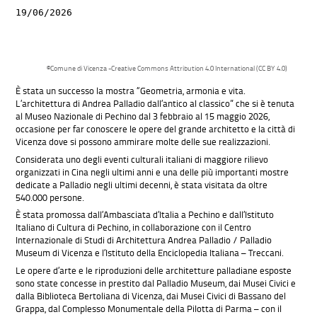
19/06/2026
©Comune di Vicenza -Creative Commons Attribution 4.0 International (CC BY 4.0)
È stata un successo la mostra “Geometria, armonia e vita.
L’architettura di Andrea Palladio dall’antico al classico” che si è tenuta
al Museo Nazionale di Pechino dal 3 febbraio al 15 maggio 2026,
occasione per far conoscere le opere del grande architetto e la città di
Vicenza dove si possono ammirare molte delle sue realizzazioni.
Considerata uno degli eventi culturali italiani di maggiore rilievo
organizzati in Cina negli ultimi anni e una delle più importanti mostre
dedicate a Palladio negli ultimi decenni, è stata visitata da oltre
540.000 persone.
È stata promossa dall’Ambasciata d’Italia a Pechino e dall’Istituto
Italiano di Cultura di Pechino, in collaborazione con il Centro
Internazionale di Studi di Architettura Andrea Palladio / Palladio
Museum di Vicenza e l’Istituto della Enciclopedia Italiana – Treccani.
Le opere d’arte e le riproduzioni delle architetture palladiane esposte
sono state concesse in prestito dal Palladio Museum, dai Musei Civici e
dalla Biblioteca Bertoliana di Vicenza, dai Musei Civici di Bassano del
Grappa, dal Complesso Monumentale della Pilotta di Parma – con il