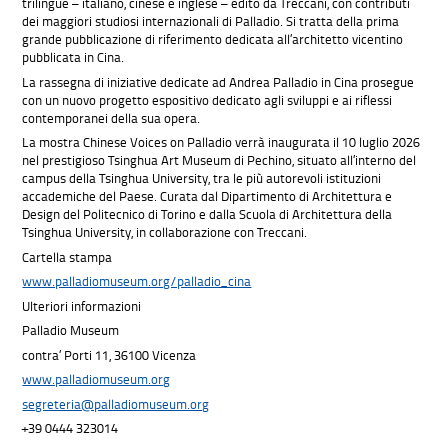
trilingue – italiano, cinese e inglese – edito da Treccani, con contributi
dei maggiori studiosi internazionali di Palladio. Si tratta della prima
grande pubblicazione di riferimento dedicata all’architetto vicentino
pubblicata in Cina.
La rassegna di iniziative dedicate ad Andrea Palladio in Cina prosegue
con un nuovo progetto espositivo dedicato agli sviluppi e ai riflessi
contemporanei della sua opera.
La mostra Chinese Voices on Palladio verrà inaugurata il 10 luglio 2026
nel prestigioso Tsinghua Art Museum di Pechino, situato all’interno del
campus della Tsinghua University, tra le più autorevoli istituzioni
accademiche del Paese. Curata dal Dipartimento di Architettura e
Design del Politecnico di Torino e dalla Scuola di Architettura della
Tsinghua University, in collaborazione con Treccani.
Cartella stampa
www.palladiomuseum.org/palladio_cina
Ulteriori informazioni
Palladio Museum
contra’ Porti 11, 36100 Vicenza
www.palladiomuseum.org
segreteria@palladiomuseum.org
+39 0444 323014