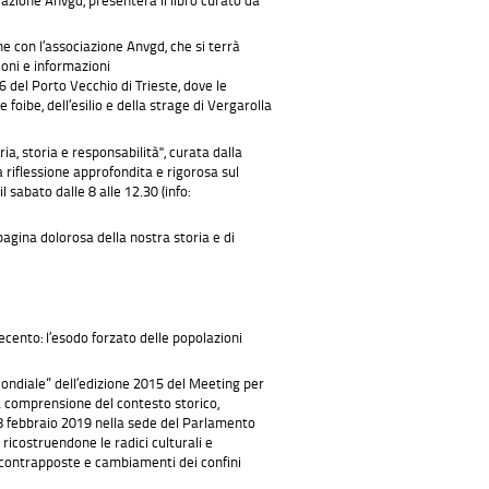
e con l’associazione Anvgd, che si terrà
zioni e informazioni
6 del Porto Vecchio di Trieste, dove le
ibe, dell’esilio e della strage di Vergarolla
ia, storia e responsabilità", curata dalla
 riflessione approfondita e rigorosa sul
l sabato dalle 8 alle 12.30 (info:
pagina dolorosa della nostra storia e di
cento: l’esodo forzato delle popolazioni
Mondiale” dell’edizione 2015 del Meeting per
la comprensione del contesto storico,
’8 febbraio 2019 nella sede del Parlamento
 ricostruendone le radici culturali e
e contrapposte e cambiamenti dei confini