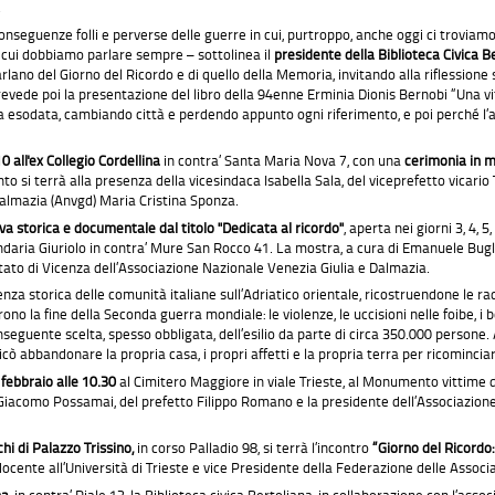
.
le conseguenze folli e perverse delle guerre in cui, purtroppo, anche oggi ci trovi
 cui dobbiamo parlare sempre – sottolinea il
presidente della Biblioteca Civica B
lano del Giorno del Ricordo e di quello della Memoria, invitando alla riflession
vede poi la presentazione del libro della 94enne Erminia Dionis Bernobi “Una vi
 da esodata, cambiando città e perdendo appunto ogni riferimento, e poi perché l’au
0 all'ex Collegio Cordellina
in contra’ Santa Maria Nova 7, con una
cerimonia in me
to si terrà alla presenza della vicesindaca Isabella Sala, del viceprefetto vicario
Dalmazia (Anvgd) Maria Cristina Sponza.
iva storica e documenta
le
dal titolo "Dedicata al ricordo"
, aperta nei giorni 3, 4, 5
condaria Giuriolo in contra’ Mure San Rocco 41. La mostra, a cura di Emanuele Bug
tato di Vicenza dell’Associazione Nazionale Venezia Giulia e Dalmazia.
za storica delle comunità italiane sull’Adriatico orientale, ricostruendone le radic
o la fine della Seconda guerra mondiale: le violenze, le uccisioni nelle foibe, i 
 conseguente scelta, spesso obbligata, dell’esilio da parte di circa 350.000 person
cò abbandonare la propria casa, i propri affetti e la propria terra per ricomincia
febbraio alle 10.30
al Cimitero Maggiore in viale Trieste, al Monumento vittime de
 Giacomo Possamai, del prefetto Filippo Romano e la presidente dell’Associazion
hi di Palazzo Trissino,
in corso Palladio 98, si terrà l’incontro
“Giorno del Ricordo:
ocente all’Università di Trieste e vice Presidente della Federazione delle Associaz
na
, in contra’ Riale 12, la Biblioteca civica Bertoliana, in collaborazione con l’ass