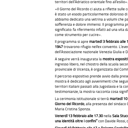
territori dell’Adriatico orientale fino all’esilio»
«Il Giorno del Ricordo ci aiuta a riflette sul
è stato un esodo particolarmente doloroso di
abbiamo dedicato una vetrina a volumi che par
sofferenza e dolore immensi. Il programma pre
significato: fa riferimento infatti ad una vita
come strumento per cucire».
Il programma si apre
martedì 3 febbraio alle 1
1947
trovarono rifugio nell'ex convento. L’even
dell’Associazione nazionale Venezia Giulia e 
A seguire verrà inaugurata la
mostra esposit
ingresso libero, nel chiostro della scuola se
provinciale di Vicenza, è organizzata dal Comi
Il percorso espositivo prende avvio dalla presen
mostra è dedicato agli avvenimenti che seguiron
territori italiani passati alla Jugoslavia e la
testimonianze, la mostra racconta cosa signifi
La cerimonia istituzionale si terrà
martedì 10 
Giorno del Ricordo
, alla presenza del sindaco
Maria Cristina Sponza.
Venerdì 13 febbraio alle 17.30
nella
Sala Stucc
una identità oltre i confini”
con Davide Rossi, d
Giovedì 19 febbraio alle 17 a Palazzo Cordelli