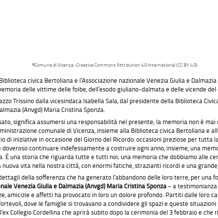
©Comune di Vicenza -Creative Commons Attribution 4.0 International (CC BY 4.0)
 Biblioteca civica Bertoliana e l’Associazione nazionale Venezia Giulia e Dalmazia
oria delle vittime delle foibe, dell’esodo giuliano-dalmata e delle vicende del co
zzo Trissino dalla vicesindaca Isabella Sala, dal presidente della Biblioteca Civi
Dalmazia (Anvgd) Maria Cristina Sponza.
sato, significa assumersi una responsabilità nel presente; la memoria non è mai 
ministrazione comunale di Vicenza, insieme alla Biblioteca civica Bertoliana e al
 di iniziative in occasione del Giorno del Ricordo: occasioni preziose per tutta l
o e doveroso continuare indefessamente a costruire ogni anno, insieme, una mem
. È una storia che riguarda tutte e tutti noi; una memoria che dobbiamo alle centi
una nuova vita nella nostra città, con enormi fatiche, strazianti ricordi e una grand
 dettagli della sofferenza che ha generato l’abbandono delle loro terre, per una fo
nale Venezia Giulia e Dalmazia (Anvgd)
Maria Cristina
Sponza
– a testimonianza d
e, amicizie e affetti ha provocato in loro un dolore profondo. Partiti dalle loro c
ortevoli, dove le famiglie si trovavano a condividere gli spazi e queste situazion
x Collegio Cordellina che aprirà subito dopo la cerimonia del 3 febbraio e che ric