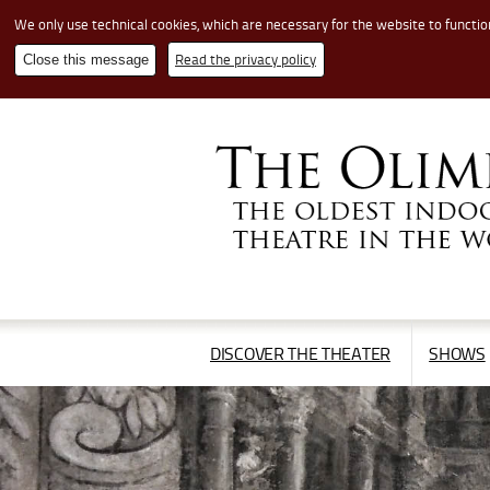
We only use technical cookies, which are necessary for the website to functio
Read the privacy policy
Close this message
Cerca
nel
sito
APRI/CHIUDI
DISCOVER THE THEATER
SHOWS
IL
MENÙ