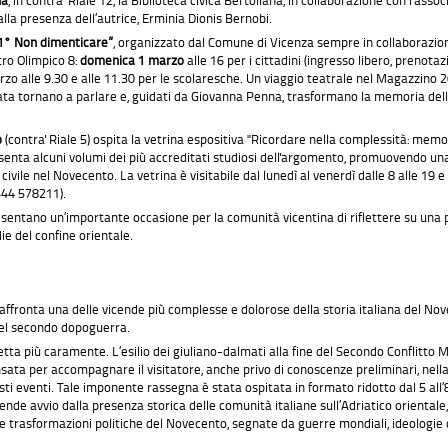
alla presenza dell’autrice, Erminia Dionis Bernobi.
1° Non dimenticare”
, organizzato dal Comune di Vicenza sempre in collaborazion
tro Olimpico 8:
domenica 1 marzo
alle 16 per i cittadini (ingresso libero, prenota
arzo alle 9.30 e alle 11.30 per le scolaresche. Un viaggio teatrale nel Magazzino 2
a tornano a parlare e, guidati da Giovanna Penna, trasformano la memoria delle fo
o
(contra' Riale 5) ospita la vetrina espositiva "Ricordare nella complessità: memor
esenta alcuni volumi dei più accreditati studiosi dell'argomento, promuovendo una
vile nel Novecento. La vetrina è visitabile dal lunedì al venerdì dalle 8 alle 19 e i
444 578211).
resentano un’importante occasione per la comunità vicentina di riflettere su una 
ie del confine orientale.
ffronta una delle vicende più complesse e dolorose della storia italiana del Nove
 nel secondo dopoguerra.
tta più caramente. L’esilio dei giuliano-dalmati alla fine del Secondo Conflitto 
 pensata per accompagnare il visitatore, anche privo di conoscenze preliminari, nel
sti eventi. Tale imponente rassegna è stata ospitata in formato ridotto dal 5 all
ende avvio dalla presenza storica delle comunità italiane sull’Adriatico orientale,
de trasformazioni politiche del Novecento, segnate da guerre mondiali, ideologi