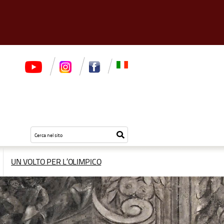
Testo
Inizia
da
la
cercare
ricerca
UN VOLTO PER L’OLIMPICO