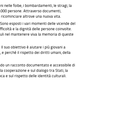
i nelle foibe, i bombardamenti, le stragi, la
350.000 persone. Attraverso documenti,
r ricominciare altrove una nuova vita.
 Sono esposti i vari momenti delle vicende del
ficoltà e la dignità delle persone coinvolte.
esuli nel mantenere viva la memoria di queste
 suo obiettivo è aiutare i più giovani a
 perché il rispetto dei diritti umani, della
ndo un racconto documentato e accessibile di
a cooperazione e sul dialogo tra Stati, la
 e sul rispetto delle identità culturali.