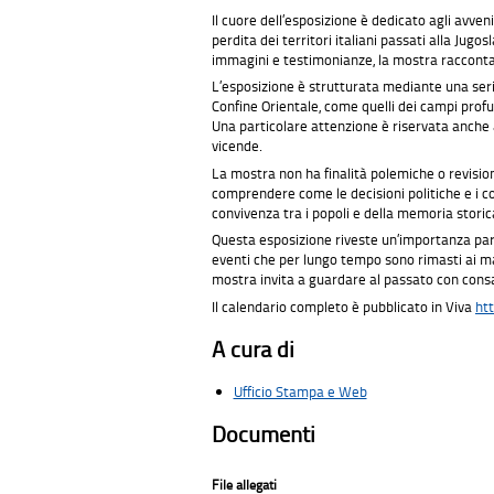
Il cuore dell’esposizione è dedicato agli avven
perdita dei territori italiani passati alla Jug
immagini e testimonianze, la mostra racconta c
L’esposizione è strutturata mediante una seri
Confine Orientale, come quelli dei campi profugh
Una particolare attenzione è riservata anche a
vicende.
La mostra non ha finalità polemiche o revision
comprendere come le decisioni politiche e i con
convivenza tra i popoli e della memoria storic
Questa esposizione riveste un’importanza par
eventi che per lungo tempo sono rimasti ai mar
mostra invita a guardare al passato con consap
Il calendario completo è pubblicato in Viva
ht
A cura di
Ufficio Stampa e Web
Documenti
File allegati