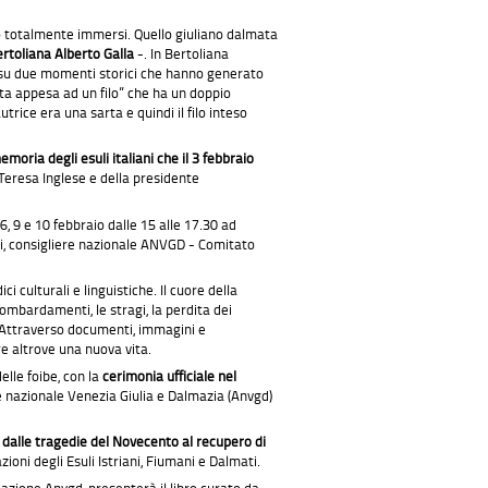
amo totalmente immersi. Quello giuliano dalmata
ertoliana Alberto Galla
-. In Bertoliana
e su due momenti storici che hanno generato
ta appesa ad un filo” che ha un doppio
trice era una sarta e quindi il filo inteso
moria degli esuli italiani che il 3 febbraio
 Teresa Inglese e della presidente
, 6, 9 e 10 febbraio dalle 15 alle 17.30 ad
li, consigliere nazionale ANVGD - Comitato
i culturali e linguistiche. Il cuore della
bombardamenti, le stragi, la perdita dei
e. Attraverso documenti, immagini e
re altrove una nuova vita.
lle foibe, con la
cerimonia ufficiale nel
e nazionale Venezia Giulia e Dalmazia (Anvgd)
 dalle tragedie del Novecento al recupero di
ioni degli Esuli Istriani, Fiumani e Dalmati.
ociazione Anvgd, presenterà il libro curato da