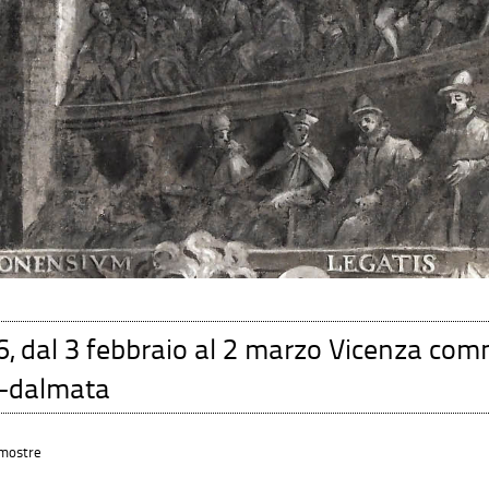
6, dal 3 febbraio al 2 marzo Vicenza com
no-dalmata
 mostre