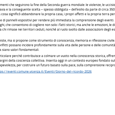
imenti che seguirono la fine della Seconda guerra mondiale: le violenze, le uccision
oslavia e la conseguente scelta – spesso obbligata – dell’esilio da parte di circa 
osa significò abbandonare la propria casa, i propri affetti e la propria terra pe
e di pannelli espositivi per rendere più immediata la comprensione degli eventi.
i, che consentono di cogliere non solo i fatti storici, ma anche le emozioni, le dif
 chi rimase nei territori ceduti, nonché al ruolo svolto dalle associazioni degli 
iste, ma si propone come strumento di conoscenza, memoria e riflessione civile. Il
flitti possano incidere profondamente sulla vita delle persone e delle comunità, e
a siano valori fondamentali.
ticolare perché contribuisce a colmare un vuoto nella conoscenza storica, offre
gini della coscienza collettiva. Inserita oggi in un contesto europeo fondato sull
evolezza, per costruire un futuro basato sulla pace, sulla comprensione reciproca
tps://eventi.comune.vicenza.it/Eventi/Giorno-del-ricordo-2026