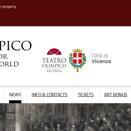
n properly.
APRI/CHIUDI
APRI/CHIUDI
NEWS
INFO & CONTACTS
TICKETS
ART BONUS
IL
IL
MENÙ
MENÙ