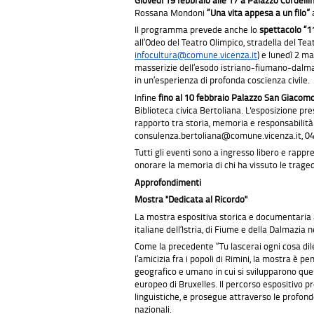
Rossana Mondoni
“Una vita appesa a un filo”
Il programma prevede anche lo
spettacolo “1
all’Odeo del Teatro Olimpico, stradella del Tea
infocultura@comune.vicenza.it
) e lunedì 2 m
masserizie dell’esodo istriano-fiumano-dalmat
in un’esperienza di profonda coscienza civile.
Infine
fino al 10 febbraio Palazzo San Giacom
Biblioteca civica Bertoliana. L'esposizione pr
rapporto tra storia, memoria e responsabilità ci
consulenza.bertoliana@comune.vicenza.it, 0
Tutti gli eventi sono a ingresso libero e rapp
onorare la memoria di chi ha vissuto le traged
Approfondimenti
Mostra "Dedicata al Ricordo"
La mostra espositiva storica e documentaria a
italiane dell’Istria, di Fiume e della Dalmazia
Come la precedente “Tu lascerai ogni cosa dile
l’amicizia fra i popoli di Rimini, la mostra è
geografico e umano in cui si svilupparono que
europeo di Bruxelles. Il percorso espositivo pr
linguistiche, e prosegue attraverso le profon
nazionali.