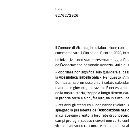
Data:
02/02/2026
Il Comune di Vicenza, in collaborazione con la
commemorare il Giorno del Ricordo 2026, in mem
Le iniziative sono state presentate oggi a Pala
dell’Associazione nazionale Venezia Giulia e 
«Ricordare non significa solo guardare al pas
la
vicesindaca Isabella
Sala
-. Per questo l’Am
Dalmazia, ha promosso un articolato calendario
rivolta alle giovani generazioni. È necessari
della nostra storia, troppo a lungo dimenticata
la propria terra e a chi, fra loro, ha iniziato 
«Per anni gli stessi esuli non hanno rivelato i
spiegato la presidente dell’
Associazione nazio
in cui avevano creato la loro rete di conoscenz
campi profughi, spesso ricoveri non certo conf
vicende verranno raccontate in una mostra all’e