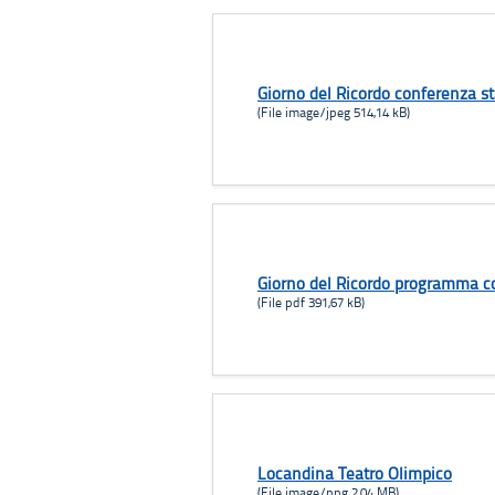
Giorno del Ricordo conferenza 
(File image/jpeg 514,14 kB)
Giorno del Ricordo programma c
(File pdf 391,67 kB)
Locandina Teatro Olimpico
(File image/png 2,04 MB)