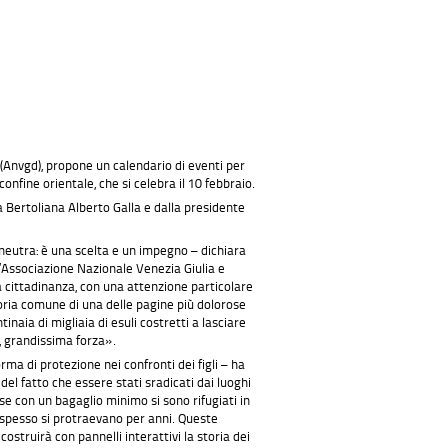
 (Anvgd), propone un calendario di eventi per
nfine orientale, che si celebra il 10 febbraio.
ca Bertoliana Alberto Galla e dalla presidente
neutra: è una scelta e un impegno – dichiara
l’Associazione Nazionale Venezia Giulia e
a cittadinanza, con una attenzione particolare
oria comune di una delle pagine più dolorose
naia di migliaia di esuli costretti a lasciare
e, grandissima forza».
rma di protezione nei confronti dei figli – ha
el fatto che essere stati sradicati dai luoghi
ase con un bagaglio minimo si sono rifugiati in
i spesso si protraevano per anni. Queste
ostruirà con pannelli interattivi la storia dei