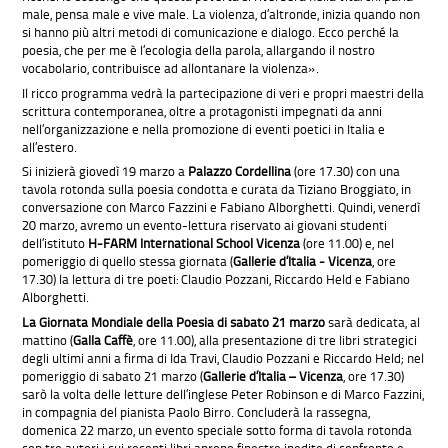
male, pensa male e vive male. La violenza, d’altronde, inizia quando non
si hanno più altri metodi di comunicazione e dialogo. Ecco perché la
poesia, che per me è l’ecologia della parola, allargando il nostro
vocabolario, contribuisce ad allontanare la violenza».
Il ricco programma vedrà la partecipazione di veri e propri maestri della
scrittura contemporanea, oltre a protagonisti impegnati da anni
nell’organizzazione e nella promozione di eventi poetici in Italia e
all’estero.
Si inizierà giovedì 19 marzo a
Palazzo Cordellina
(ore 17.30) con una
tavola rotonda sulla poesia condotta e curata da Tiziano Broggiato, in
conversazione con Marco Fazzini e Fabiano Alborghetti. Quindi, venerdì
20 marzo, avremo un evento-lettura riservato ai giovani studenti
dell’istituto
H-FARM International School Vicenza
(ore 11.00) e, nel
pomeriggio di quello stessa giornata (
Gallerie d’Italia - Vicenza
, ore
17.30) la lettura di tre poeti: Claudio Pozzani, Riccardo Held e Fabiano
Alborghetti.
La Giornata Mondiale della Poesia di sabato 21 marzo
sarà dedicata, al
mattino (
Galla Caffè
, ore 11.00), alla presentazione di tre libri strategici
degli ultimi anni a firma di Ida Travi, Claudio Pozzani e Riccardo Held; nel
pomeriggio di sabato 21 marzo (
Gallerie d’Italia – Vicenza
, ore 17.30)
sarò la volta delle letture dell’inglese Peter Robinson e di Marco Fazzini,
in compagnia del pianista Paolo Birro. Concluderà la rassegna,
domenica 22 marzo, un evento speciale sotto forma di tavola rotonda
con tre autori i cui recenti libri aprono finestre inedite di confronto e