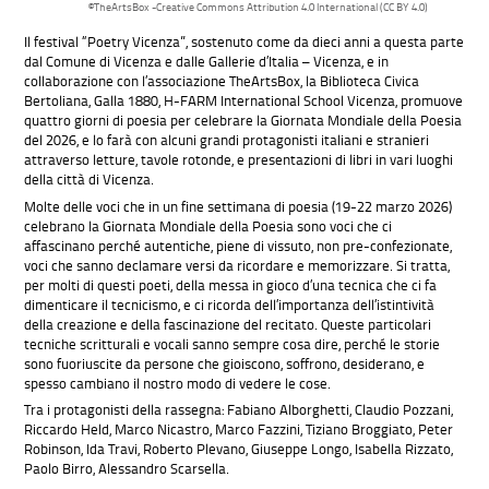
©TheArtsBox -Creative Commons Attribution 4.0 International (CC BY 4.0)
Il festival “Poetry Vicenza”, sostenuto come da dieci anni a questa parte
dal Comune di Vicenza e dalle Gallerie d’Italia – Vicenza, e in
collaborazione con l’associazione TheArtsBox, la Biblioteca Civica
Bertoliana, Galla 1880, H-FARM International School Vicenza, promuove
quattro giorni di poesia per celebrare la Giornata Mondiale della Poesia
del 2026, e lo farà con alcuni grandi protagonisti italiani e stranieri
attraverso letture, tavole rotonde, e presentazioni di libri in vari luoghi
della città di Vicenza.
Molte delle voci che in un fine settimana di poesia (19-22 marzo 2026)
celebrano la Giornata Mondiale della Poesia sono voci che ci
affascinano perché autentiche, piene di vissuto, non pre-confezionate,
voci che sanno declamare versi da ricordare e memorizzare. Si tratta,
per molti di questi poeti, della messa in gioco d’una tecnica che ci fa
dimenticare il tecnicismo, e ci ricorda dell’importanza dell’istintività
della creazione e della fascinazione del recitato. Queste particolari
tecniche scritturali e vocali sanno sempre cosa dire, perché le storie
sono fuoriuscite da persone che gioiscono, soffrono, desiderano, e
spesso cambiano il nostro modo di vedere le cose.
Tra i protagonisti della rassegna: Fabiano Alborghetti, Claudio Pozzani,
Riccardo Held, Marco Nicastro, Marco Fazzini, Tiziano Broggiato, Peter
Robinson, Ida Travi, Roberto Plevano, Giuseppe Longo, Isabella Rizzato,
Paolo Birro, Alessandro Scarsella.