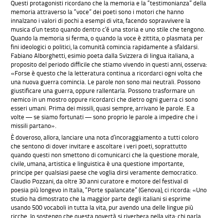
Questi protagonisti ricordano che la memoria e la “testimonianza” della
memoria attraverso la “voce” dei poeti sono i motori che hanno
innalzano i valori di pochi a esempi di vita, facendo sopravvivere la
musica d’un testo quando dentro c’é una storia e uno stile che tengono.
Quando la memoria si ferma, o quando la voce è zittita, o plasmata per
fini ideologici o politici, la comunità comincia rapidamente a sfaldarsi.
Fabiano Alborghetti, esimio poeta dalla Svizzera di lingua italiana, a
proposito del periodo difficile che stiamo vivendo in questi anni, osserva:
«Forse è questo che la letteratura continua a ricordarci ogni volta che
una nuova guerra comincia. Le parole non sono mai neutrali. Possono
giustificare una guerra, oppure rallentarla. Possono trasformare un
nemico in un mostro oppure ricordarci che dietro ogni guerra ci sono
esseri umani. Prima dei missili, quasi sempre, arrivano le parole. E a
volte — se siamo fortunati — sono proprio le parole a impedire che i
missili partano».
È doveroso, allora, lanciare una nota d’incoraggiamento a tutti coloro
che sentono di dover invitare e ascoltare i veri poeti, soprattutto
quando questi non smettono di comunicarci che la questione morale,
civile, umana, artistica e linguistica è una questione importante,
principe per qualsiasi paese che voglia dirsi veramente democratico.
Claudio Pozzani, da oltre 30 anni curatore e motore del festival di
poesia più longevo in Italia, “Porte spalancate” (Genova), ci ricorda: «Uno
studio ha dimostrato che la maggior parte degli italiani si esprime
usando 500 vocaboli in tutta la vita, pur avendo una delle lingue più
ricche. Io sostengo che questa povertà si riverbera nella vita: chi parla