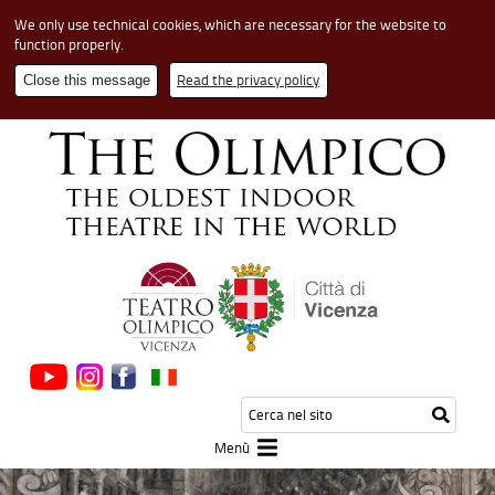
We only use technical cookies, which are necessary for the website to
function properly.
Read the privacy policy
Close this message
Cerca
Testo
Inizia
nel
da
la
sito
cerca
Menù
ricerca