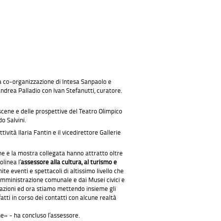
la co-organizzazione di Intesa Sanpaolo e
ndrea Palladio con Ivan Stefanutti, curatore.
scene e delle prospettive del Teatro Olimpico
o Salvini.
ività Ilaria Fantin e il vicedirettore Gallerie
ene e la mostra collegata hanno attratto oltre
linea l’
assessore alla cultura, al turismo e
e eventi e spettacoli di altissimo livello che
amministrazione comunale e dai Musei civici e
mazioni ed ora stiamo mettendo insieme gli
tti in corso dei contatti con alcune realtà
ne» - ha concluso l’assessore.