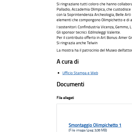
Si ringraziano tutti coloro che hanno collabo
Palladio; Accademia Olimpica, che custodisce 
con la Soprintendenza Archeologia, Belle Arti e
elementi che compongono Olimpichetto e di alcu
I sostenitori: Confindustria Vicenza, Gemmo, L
Gli sponsor tecnici: Edilnoleggi Valente.
Per il contributo offerto in Art Bonus: Amer G
Si ringrazia anche Telwin
La mostra ha il patrocinio del Museo dell'att
A cura di
Ufficio Stampa e Web
Documenti
File allegati
Smontaggio Olimpichetto 1
(File image/jpeg 3,08 MB)