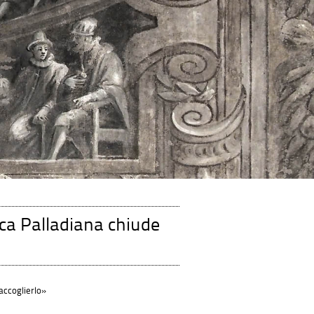
ica Palladiana chiude
accoglierlo»