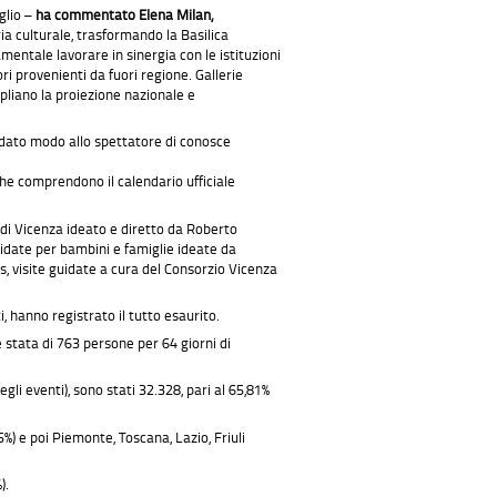
glio –
ha commentato Elena Milan,
ia culturale, trasformando la Basilica
entale lavorare in sinergia con le istituzioni
ori provenienti da fuori regione. Gallerie
mpliano la proiezione nazionale e
no dato modo allo spettatore di conosce
he comprendono il calendario ufficiale
 di Vicenza ideato e diretto da Roberto
guidate per bambini e famiglie ideate da
is, visite guidate a cura del Consorzio Vicenza
, hanno registrato il tutto esaurito.
è stata di 763 persone per 64 giorni di
egli eventi), sono stati 32.328, pari al 65,81%
%) e poi Piemonte, Toscana, Lazio, Friuli
).