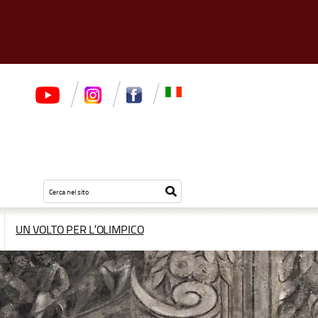
Testo
Inizia
da
la
cercare
ricerca
UN VOLTO PER L’OLIMPICO