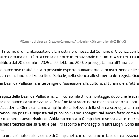
©Comune di Vicenza -Creative Commons Attribution 4.0 International (CC BY 4.0)
o. Il ritorno di un ambasciatore”, la mostra promossa dal Comune di Vicenza con 
atro Comunale Città di Vicenza e Centro Internazionale di Studi di Architettura A
ubblico dal 20 dicembre 2025 al 22 febbraio 2026 e prorogata fino all’1 marzo.
to numerose realtà è stato possibile esporre nuovamente la ricostruzione delle 
urnée nel mondo l’Edipo Re di Sofocle, nello storico allestimento del regista Guid
 Basilica Palladiana, intervengono l’assessore alla cultura, al turismo e all’attratt
i spazi della Basilica Palladiana. E’ in corso infatti lo smontaggio dopo che le sc
nde che hanno caratterizzato la “vita” della straordinaria macchina scenica – sotto
Accademia Olimpica hanno amplificato la bellezza della storica scenografia tramit
otendo una positiva risposta del pubblico. Siamo appagati del lavoro fatto come 
 per ottenere questo risultato. Abbiamo montato Olimpichetto senza avete infor
da tecnica che sarà utile per il trasporto e montaggio in altri luoghi. Sono infa
o».
nto ora ci è noto sulle vicende di Olimpichetto in un volume in fase di realizzazio