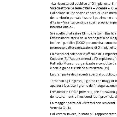
«La risposta del pubblico a “Olimpichetto. Il 
Vicedirettore Gallerie d’Italia – Vicenza
–. Que
Palladiana in uno spazio capace di unire memor
del territorio per valorizzare il patrimonio e re
d’Italia – Vicenza continua così il proprio imp
internazionale».
Si è scelto di allestire Olimpichetto in Basil
l’affascinante storia della scenografia ha viag
Inoltre il pubblico (6.002 persone) ha avuto 
promosso dall’organizzazione di Olimpichetto (53
Gli eventi del calendario ufficiale di Olimpic
Cuppone (7), “Appuntamenti all’Olimpichetto” or
Pallladio Museum, organizzate e condotte da Sca
è con le guide turistiche autorizzate (19).
La gran parte degli eventi aperti al pubblico, 
Tornando agli ingressi, il giorno con maggior n
apertura (escluso il giorno dell’inaugurazione)
I residenti in città e provincia, che entravano 
del totale, mentre i residenti fuori provincia, da
La maggior parte dei visitatori non residenti 
Venezia Giulia.
Dall’estero, invece, lo stato più rappresentato è