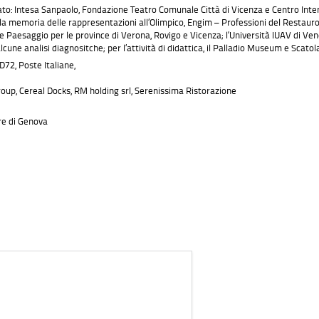
rato: Intesa Sanpaolo, Fondazione Teatro Comunale Città di Vicenza e Centro Inte
la memoria delle rappresentazioni all’Olimpico, Engim – Professioni del Restaur
 Paesaggio per le province di Verona, Rovigo e Vicenza; l‘Università IUAV di Venez
ne analisi diagnositche; per l’attività di didattica, il Palladio Museum e Scatol
D72, Poste Italiane,
roup, Cereal Docks, RM holding srl, Serenissima Ristorazione
ore di Genova