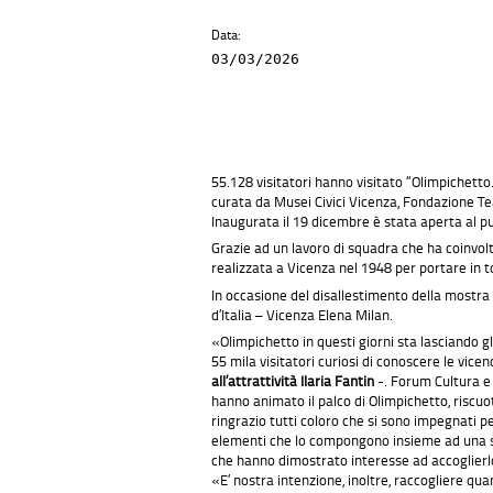
Data:
03/03/2026
55.128 visitatori hanno visitato “Olimpichett
curata da Musei Civici Vicenza, Fondazione Te
Inaugurata il 19 dicembre è stata aperta al p
Grazie ad un lavoro di squadra che ha coinvol
realizzata a Vicenza nel 1948 per portare in to
In occasione del disallestimento della mostra in
d’Italia – Vicenza Elena Milan.
«Olimpichetto in questi giorni sta lasciando gl
55 mila visitatori curiosi di conoscere le vice
all’attrattività Ilaria Fantin
-. Forum Cultura e 
hanno animato il palco di Olimpichetto, riscu
ringrazio tutti coloro che si sono impegnati
elementi che lo compongono insieme ad una sche
che hanno dimostrato interesse ad accoglierl
«E’ nostra intenzione, inoltre, raccogliere qua