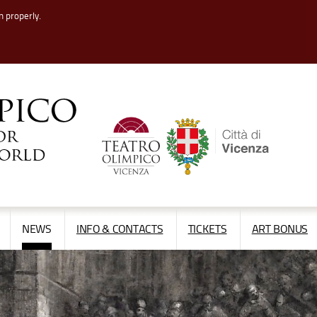
n properly.
APRI/CHIUDI
APRI/CHIUDI
NEWS
INFO & CONTACTS
TICKETS
ART BONUS
IL
IL
MENÙ
MENÙ