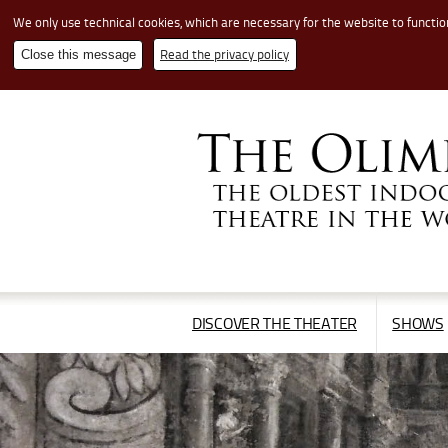
We only use technical cookies, which are necessary for the website to functio
Read the privacy policy
Close this message
Cerca
nel
sito
APRI/CHIUDI
DISCOVER THE THEATER
SHOWS
IL
MENÙ