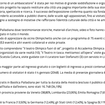
ritorno di un ambasciatore” è stata per noi motivo di grande soddisfazione e orgo
sto progetto ha saputo restituire alla città una pagina importante della sua stor
ia, spettacolo e ricerca. Il successo dell’esposizione conferma quanto sia fondam
nderlo accessibile a pubblici diversi, dalle scuole agli appassionati, fino ai visitat
egno a sostegno di iniziative che rafforzano l’identità culturale della città e ne a
ica Palladiana dove testimonianze storiche, materiali d’archivio, video e foto han
giato in tutto il mondo.
modo di apprezzare da vicino Olimpichetto anche con un programma di 75 eventi c
 eventi) e altri eventi collaterali e visite private.
hetto comprendono “Il teatro Olimpico fuori di sé”, progetto di Accademia Olimpica
ganizzati da varie realtà (10), “Il Teatro in tasca: mettiamoci all’opera” visite 
tola Cultura, visite guidate con il curatore Ivan Stefanutti (3) con servizio in L
la maggior parte ad ingresso gratuito o con biglietti di ingresso a prezzi contenuti
umero di visitatori è stato il 4 gennaio (2048). La media di presenze giornaliera 
.
gratis in Basilica Palladiana per tutta la durata della mostra (escluso il pubblico d
ll’Italia e dall’estero, sono stati 16.748 (34,19%).
in provincia proviene da Veneto (38,80%, Lombardia (23,95%), Emilia Romagna (7,65
 la Francia (13,50%), la Germania (12,49%), gli Stati Uniti (12,40%), la Spagna (9,11%