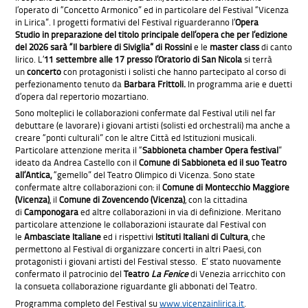
l’operato di “Concetto Armonico” ed in particolare del Festival “Vicenza
in Lirica”. I progetti formativi del Festival riguarderanno l’
Opera
Studio
in preparazione
de
l titolo principale dell’opera
che per l’edizione
del 2026 sarà
“Il barbiere di Siviglia”
di Rossini
e le
master class
di canto
lirico. L’
11 settembre alle 17 presso l’Oratorio di San Nicola
si terrà
un
concerto
con protagonisti i solisti che hanno partecipato al corso di
perfezionamento tenuto da
Barbara Frittoli.
In programma arie e duetti
d’opera dal repertorio mozartiano.
Sono molteplici le collaborazioni confermate dal Festival utili nel far
debuttare (e lavorare) i giovani artisti (solisti ed orchestrali) ma anche a
creare “ponti culturali” con le altre Città ed Istituzioni musicali.
Particolare attenzione merita il “
Sabbioneta chamber Opera festival
”
ideato da Andrea Castello con il
Comune di Sabbioneta
ed il
suo
Teatro
all’Antica,
“gemello” del Teatro Olimpico di Vicenza. Sono state
confermate altre collaborazioni con: il
Comune di Montecchio Maggiore
(Vi
cenza
)
, il
Comune di Zovencendo
(Vi
cenza
)
, con la cittadina
di
Camponogara
ed altre collaborazioni in via di definizione. Meritano
particolare attenzione le collaborazioni istaurate dal Festival con
le
Ambasciate Italiane
ed i rispettivi
Istituti Italiani di Cultura
, che
permettono al Festival di organizzare concerti in altri Paesi, con
protagonisti i giovani artisti del Festival stesso. E’ stato nuovamente
confermato il patrocinio del
Teatro
La Fenice
di Venezia arricchito con
la consueta collaborazione riguardante gli abbonati del Teatro.
Programma completo del Festival su
www.vicenzainlirica.it
.