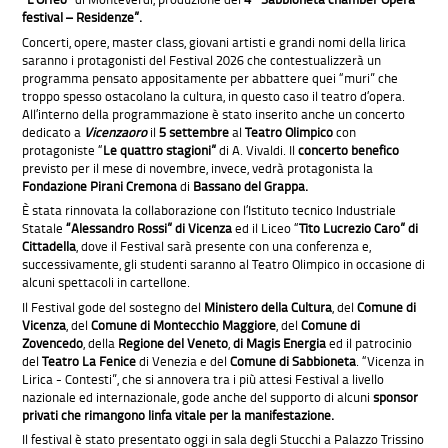
festival – Residenze”.
Concerti, opere, master class, giovani artisti e grandi nomi della lirica
saranno i protagonisti del Festival 2026 che contestualizzerà un
programma pensato appositamente per abbattere quei “muri” che
troppo spesso ostacolano la cultura, in questo caso il teatro d’opera.
All’interno della programmazione è stato inserito anche un concerto
dedicato a
Vicenzaoro
il
5 settembre
al
Teatro Olimpico
con
protagoniste “
Le quattro stagioni”
di A. Vivaldi. Il
concerto benefico
previsto per il mese di novembre, invece, vedrà protagonista la
Fondazione Pirani Cremona
di
Bassano del Grappa.
È stata rinnovata la collaborazione con l’Istituto tecnico Industriale
Statale
“Alessandro Rossi” di Vicenza
ed il Liceo “
Tito Lucrezio Caro” di
Cittadella
, dove il Festival sarà presente con una conferenza e,
successivamente, gli studenti saranno al Teatro Olimpico in occasione di
alcuni spettacoli in cartellone.
Il Festival gode del sostegno del
Ministero della Cultura
, del
Comune di
Vicenza
, del
Comune di Montecchio Maggiore
, del
Comune di
Zovencedo
, della
Regione del Veneto
,
di
Magis Energia
ed il patrocinio
del
Teatro La Fenice
di Venezia e del
Comune di Sabbioneta
. “Vicenza in
Lirica - Contesti”, che si annovera tra i più attesi Festival a livello
nazionale ed internazionale, gode anche del supporto di alcuni
sponsor
privati che rimangono linfa vitale per la manifestazione
.
Il festival è stato presentato oggi in sala degli Stucchi a Palazzo Trissino