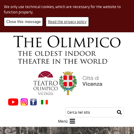
We only use technical cookies, which are necessary for the website to
function properly.
Read the privacy policy
Close this message
Cerca
Testo
Inizia
nel
da
la
sito
cerca
Menù
ricerca