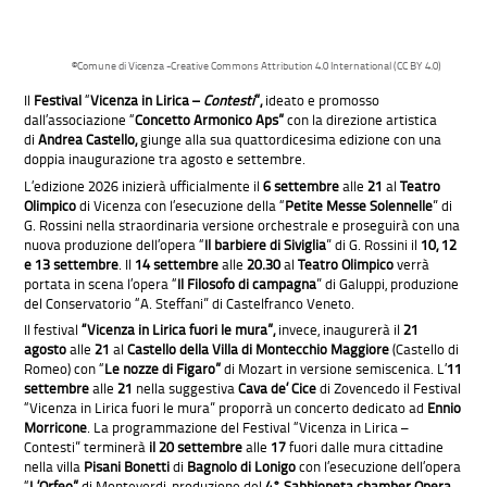
©Comune di Vicenza -Creative Commons Attribution 4.0 International (CC BY 4.0)
Il
Festival
“
Vicenza in Lirica –
Contesti
”,
ideato e promosso
dall’associazione “
Concetto Armonico Aps
”
con la direzione artistica
di
Andrea Castello,
giunge alla sua quattordicesima edizione con una
doppia inaugurazione tra agosto e settembre.
L’edizione 2026 inizierà ufficialmente il
6 settembre
alle
21
al
Teatro
Olimpico
di Vicenza con l’esecuzione della “
Petite Messe Solennelle
” di
G. Rossini nella straordinaria versione orchestrale e proseguirà con una
nuova produzione dell’opera “
Il barbiere di Siviglia
” di G. Rossini il
10, 12
e 13 settembre
. Il
14 settembre
alle
20.30
al
Teatro Olimpico
verrà
portata in scena l’opera “
Il Filosofo di campagna
” di Galuppi, produzione
del Conservatorio “A. Steffani” di Castelfranco Veneto.
Il festival
“Vicenza in Lirica fuori le mura”,
invece, inaugurerà il
21
agosto
alle
21
al
Castello della Villa di Montecchio Maggiore
(Castello di
Romeo) con “
Le nozze di Figaro”
di Mozart in versione semiscenica. L’
11
settembre
alle
21
nella suggestiva
Cava de’ Cice
di Zovencedo il Festival
“Vicenza in Lirica fuori le mura” proporrà un concerto dedicato ad
Ennio
Morricone
. La programmazione del Festival “Vicenza in Lirica –
Contesti” terminerà
il 20 settembre
alle
17
fuori dalle mura cittadine
nella villa
Pisani Bonetti
di
Bagnolo di Lonigo
con l’esecuzione dell’opera
“
L’Orfeo”
di Monteverdi, produzione del
4° Sabbioneta chamber Opera