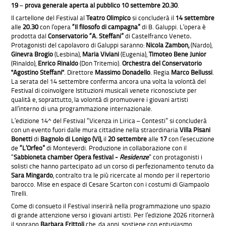
19
–
prova generale aperta al pubblico 10 settembre 20.30
.
Il cartellone del Festival al
Teatro Olimpico
si concluderà il
14 settembre
alle
20.30
con l’opera
“Il filosofo di campagna”
di B. Galuppi. L’opera è
prodotta dal
Conservatorio “A. Steffani”
di Castelfranco Veneto
.
Protagonisti del capolavoro di Galuppi saranno:
Nicola Zambon,
(Nardo),
Ginevra Brogio
(Lesbina),
Maria Viviani
(Eugenia),
Timoteo Bene Junior
(Rinaldo),
Enrico Rinaldo
(Don Tritemio).
Orchestra del Conservatorio
"Agostino Steffani"
. Direttore
Massimo Donadello
. Regia
Marco Bellussi
.
La serata del 14 settembre conferma ancora una volta la volontà del
Festival di coinvolgere Istituzioni musicali venete riconosciute per
qualità e, soprattutto, la volontà di promuovere i giovani artisti
all’interno di una programmazione internazionale.
L’edizione 14^ del Festival “Vicenza in Lirica – Contesti” si concluderà
con un evento fuori dalle mura cittadine nella straordinaria
Villa Pisani
Bonetti
di
Bagnolo di Lonigo (Vi),
il
20 settembre
alle
17
con l’esecuzione
de
“L’Orfeo”
di Monteverdi. Produzione in collaborazione con il
“
Sabbioneta chamber Opera festival -
Residenze
” con protagonisti i
solisti che hanno partecipato ad un corso di perfezionamento tenuto da
Sara Mingardo
, contralto tra le più ricercate al mondo per il repertorio
barocco. Mise en espace di Cesare Scarton con i costumi di Giampaolo
Tirelli.
Come di consueto il Festival inserirà nella programmazione uno spazio
di grande attenzione verso i giovani artisti. Per l’edizione 2026 ritornerà
il soprano
Barbara Frittoli
che, da anni, sostiene con entusiasmo