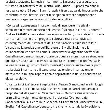
la città attraverso la musica – commenta l’assessore alla cultura, al
turismo e all’attrattività della città Ilaria
Fantin
-. Il prossimo anno il
festival celebrerà i suoi 15 anni di attività: un traguardo importante che
conferma come i festival vicentini sappiano sempre sorprendere e
lasciare un segno nella vita culturale della città».
«Contesti rappresenta il nostro modo di intendere il festival –
sottolinea direttore artistico del Festival “Vicenza in Lirica – Contesti”
Andrea
Castello
-: contestualizzare giovani artisti, musicisti, istituzioni e
territori all’interno di un progetto culturale reale e condiviso. Il
coinvolgimento dell’Orchestra del Conservatorio ‘Arrigo Pedrollo’ di
Vicenza nella produzione del ‘Barbiere di Siviglia’, insieme alle
collaborazioni con realtà come il Conservatorio ‘Agostino Steffani’ di
Castelfranco Veneto, nasce proprio da questa visione: non esistono una
qualità A e una qualità B, esiste la qualità, e il compito di un festival è
valorizzarla nel giusto contesto. ‘Contesti’ significa anche creare ponti
tra la città, il territorio e il panorama nazionale e internazionale,
attraverso la musica, l’opera lirica e soprattutto la fiducia concreta nei
giovani artisti».
“Vicenza in Lirica” troverà ospitalità al Teatro Olimpico ed in altri luoghi
di rilevanza storica della città di Vicenza, con un cartellone denso di
proposte dal 28 agosto al 20 settembre 2026 contestualizzando, in
primis, il coinvolgimento dei giovani artisti: dall’Orchestra del
Conservatorio “A. Pedrollo” di Vicenza, agli artisti del Conservatorio “A.
Steffani” di Castelfranco Veneto, oltre che i vincitori della 9^ edizione