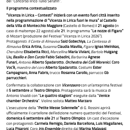
del “Concorso lirico Tullio Serafin”.
Il programma contestualizzato
“Vicenza in Lirica - Contesti”
inizierà con un evento fuori città inserito
nella programmazione di
“Vicenza in Lirica fuori le mura”
al
Castello
della Villa di Montecchio Maggiore
(Castello di Romeo) il
21 agosto
(in
caso di maltempo 22 agosto) alle
21
. In programma “
Le nozze di Figaro”
di Mozart (produzione del Festival “Vicenza in Lirica 2026”).
Protagonisti:
Il Conte di Almaviva
Said Gobechiya
, La Contessa di
Almaviva
Erica Artina,
Susanna
Claudia Mavilia,
Figaro
Ignas Melnikas,
Cherubino
Elisabetta Ricci,
Marcellina
Maria Viviani,
Bartolo
Huigang
Liu,
Basilio e Don Curzio
Fabio Sabadini,
Barbarina
Agnese
Funari,
Antonio
Alberto Spadarotto.
Orchestra dei Colli Morenici
.
Coro
Voc’è,
maestro del coro
Alberto Spadarotto.
Costumi
Ester
Campagnaro, Anna Fabris,
trucco
Rosanna Carollo,
parrucco
Gb
parrucchieri.
Confermata la collaborazione con
Vicenzaoro
con un’anteprima festival
il
5 settembre
al
Teatro Olimpico.
Protagonista sarà la musica di
Antonio Vivaldi con “
Le quattro stagioni
” eseguite dalla “
Venice
chamber Orchestra
”. Violino solista
Matteo Marzaro
L’esecuzione della “
Petite Messe Solennelle
”
di G. Rossini aprirà
ufficialmente il cartellone dell’edizione numero quattordici del Festival,
domenica 6 settembre alle 21
al
Teatro Olimpico
. Un cast d’eccezione
con protagonisti:
Carmela Remigio, Daniela Barcellona, Luis Magallanes,
Luca Pisaroni
. Coro
Iris Ensemble
diretto dal
Marina Malavasi
.