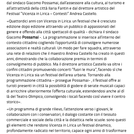
dal sindaco Giacomo Possamai, dall’assessore alla cultura, al turismo e
all’attrattività della città Ilaria Fantin e dal direttore artistico del
Festival “Vicenza in Lirica – Contesti” Andrea Castello.
«Quattordici anni con Vicenza in Lirica: un festival che è cresciuto
edizione dopo edizione attraendo un pubblico di appassionati del
genere e offendo alla città spettacoli di qualità - dichiara il sindaco
Giacomo
Possamai
-. La programmazione si inserisce all’interno del
contesto cittadino cogliendo l’opportunità di coinvolgere numerose
associazioni e realtà culturali. Un modo per fare squadra, attraverso
una rete di relazioni che il maestro Andrea Castello ha creato in questi
anni, dimostrando che la collaborazione premia in termini di
coinvolgimento di pubblico. Ma il direttore artistico Castello va oltre i
confini cittadini promuovendo concerti “fuori le mura”, facendo sì che
Vicenza in Lirica sia un festival dell’area urbana. Tornando alla
programmazione cittadina – prosegue Possamai- , il festival offre ai
turisti presenti in città la possibilità di godere di serate musicali capaci
di arricchire ulteriormente l’offerta culturale, estendendosi anche al dì
là del Teatro Olimpico, coinvolgendo i locali facendo così vivere il centro
storico».
«Un programma di grande rilievo, l’attenzione verso i giovani, le
collaborazioni con i conservatori, il dialogo costante con il tessuto
commerciale e sociale della città e la didattica nelle scuole: sono questi
gli elementi che rendono Vicenza in Lirica un festival dinamico,
profondamente radicato nel territorio, capace ogni anno di trasformare