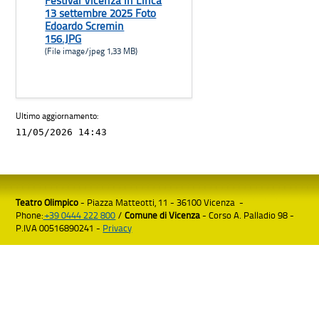
Festival Vicenza in Lirica
13 settembre 2025 Foto
Edoardo Scremin
156.JPG
(File image/jpeg 1,33 MB)
Ultimo aggiornamento:
11/05/2026 14:43
Teatro Olimpico
- Piazza Matteotti, 11 - 36100 Vicenza -
Phone:
+39 0444 222 800
/
Comune di Vicenza
- Corso A. Palladio 98 -
P.IVA 00516890241 -
Privacy