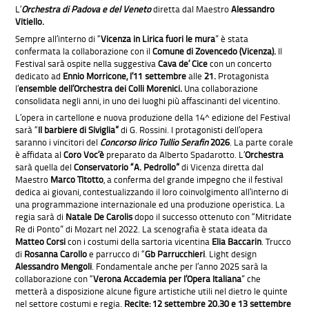
L’
Orchestra di Padova e del Veneto
diretta dal Maestro
Alessandro
Vitiello.
Sempre all’interno di “
Vicenza in Lirica fuori le mura
” è stata
confermata la collaborazione con il
Comune di Zovencedo (Vi
cenza
).
Il
Festival sarà ospite nella suggestiva
Cava de’ Cice
con un concerto
dedicato ad
Ennio Morricone, l’11 settembre
alle
21.
Protagonista
l’
ensemble dell’Orchestra dei Colli Morenici.
Una collaborazione
consolidata negli anni, in uno dei luoghi più affascinanti del vicentino.
L’opera in cartellone e nuova produzione della 14^ edizione del Festival
sarà “
Il barbiere di Siviglia”
di G. Rossini. I protagonisti dell’opera
saranno i vincitori del
Concorso lirico Tullio Serafin
2026
. La parte corale
è affidata al
Coro Voc’è
preparato da Alberto Spadarotto. L’
Orchestra
sarà quella del
Conservatorio “A. Pedrollo”
di Vicenza diretta dal
Maestro
Marco Titotto
, a conferma del grande impegno che il festival
dedica ai giovani, contestualizzando il loro coinvolgimento all’interno di
una programmazione internazionale ed una produzione operistica. La
regia sarà di
Natale De Carolis
dopo il successo ottenuto con “Mitridate
Re di Ponto” di Mozart nel 2022. La scenografia è stata ideata da
Matteo Corsi
con i costumi della sartoria vicentina
Elia Baccarin
. Trucco
di
Rosanna Carollo
e parrucco di “
Gb Parrucchieri
. Light design
Alessandro Mengoli
. Fondamentale anche per l’anno 2025 sarà la
collaborazione con “
Verona Accademia per l’Opera Italiana
” che
metterà a disposizione alcune figure artistiche utili nel dietro le quinte
nel settore costumi e regia.
Recite: 12 settembre 20.30 e 13 settembre