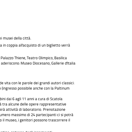
i musei della città.
ta in coppia all'acquisto di un biglietto verrà
i Palazzo Thiene, Teatro Olimpico, Basilica
 aderiscono: Museo Diocesano, Gallerie d'Italia
e vita con le parole dei grandi autori classici:
o (ingresso possibile anche con la Paltinum
bini dai 6 agli 11 anni a cura di Scatola
erà tra alcune delle opere rappresentative
irà attività di laboratorio. Prenotazione
numero massimo di 24 partecipanti ci si potrà
 il museo, i genitori possono trascorrere il