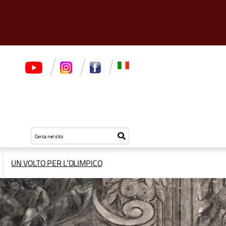
Testo
Inizia
da
la
cercare
ricerca
UN VOLTO PER L’OLIMPICO