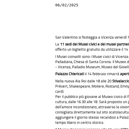
06/02/2025
San Valentino si festeggia a Vicenza venerdì 14
Le
11 sedi dei
Musei civici e
de
i musei partne
offerto un biglietto gratuito da utilizzare il 14
I Musei coinvolti sono i Musei civici di Vicenz
Palladiana, Chiesa di Santa Corona. Il Museo d
- Vicenza, Palladio Museum, Museo del Gioiel
Palazzo Chiericati
il 14 febbraio rimarrà
apert
Nella nuova Ala Roi dalle 18 alle 20
Stivalacci
Prévert, Shakespeare, Moliere, Rostand, Emily
card).
Per il pubblico più giovane al Museo civico di 
cultura, dalle 16.30 alle 18. Sarà proposto un 
dell’amore incondizionato, attraverso la vision
consigliata direttamente sul sito scatolacultu
aggiungere il giorno stesso recandosi a Palazzo
tempo libero in centro storico.