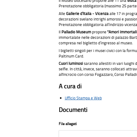
Il Museo diocesano propone alle 11 una
v
isit
Prenotazione obbligatoria (massimo 25 parte
Alle
G
allerie d’
It
alia -
Vi
cenza
alle 17 in pro
decorazioni svelano intrighi amorosi e passion
Prenotazione obbligatoria all’indirizzo vicenz
Il
Palladio Museum
propone
"Amori immortali.
immortalate nelle decorazioni di palazzo Barb
compresa nel biglietto d’ingresso al museo.
I biglietti singoli per i musei civici con la fo
Paltinum Card.
Cuori luminosi
saranno allestiti in vari luoghi
selfie. In città, invece, saranno collocati att
all'incrocio con corso Fogazzaro, Corso Palladi
A cura di
Ufficio Stampa e Web
Documenti
File allegati