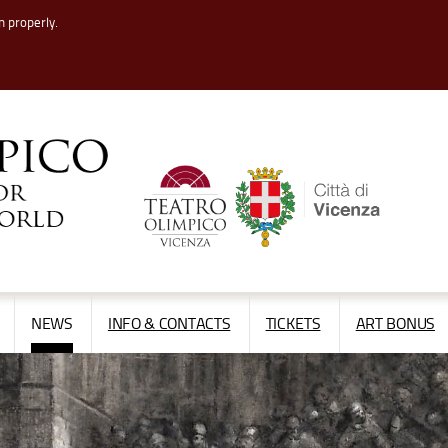
n properly.
APRI/CHIUDI
APRI/CHIUDI
NEWS
INFO & CONTACTS
TICKETS
ART BONUS
IL
IL
MENÙ
MENÙ