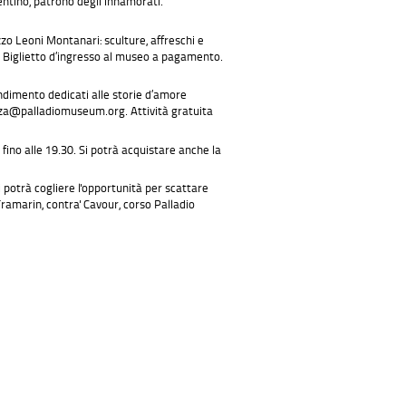
entino, patrono degli innamorati.
zzo Leoni Montanari: sculture, affreschi e
a. Biglietto d’ingresso al museo a pagamento.
dimento dedicati alle storie d’amore
ienza@palladiomuseum.org. Attività gratuita
o fino alle 19.30. Si potrà acquistare anche la
si potrà cogliere l'opportunità per scattare
 Framarin, contra' Cavour, corso Palladio