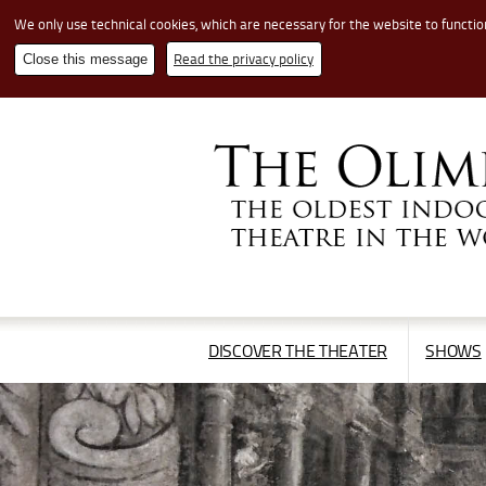
We only use technical cookies, which are necessary for the website to functio
Read the privacy policy
Close this message
Cerca
nel
sito
APRI/CHIUDI
DISCOVER THE THEATER
SHOWS
IL
MENÙ