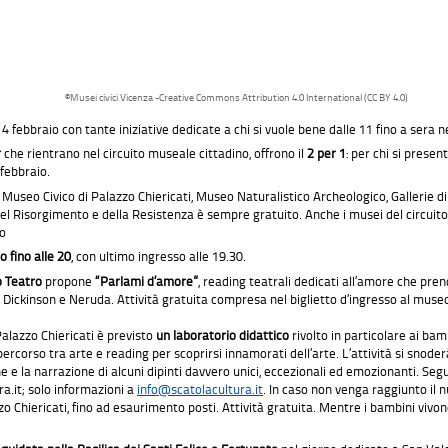
©Musei civici Vicenza -Creative Commons Attribution 4.0 International (CC BY 4.0)
 febbraio con tante iniziative dedicate a chi si vuole bene dalle 11 fino a sera ne
r
che rientrano nel circuito museale cittadino, offrono il
2
per
1
: per chi si presen
 febbraio.
a: Museo Civico di Palazzo Chiericati, Museo Naturalistico Archeologico, Gallerie d
el Risorgimento e della Resistenza è sempre gratuito. Anche i musei del circuito
lo
o
fino alle 20
, con ultimo ingresso alle 19.30.
o Teatro
propone
“Parlami d’amore”
, reading teatrali dedicati all’amore che prend
 Dickinson e Neruda. Attività gratuita compresa nel biglietto d’ingresso al muse
Palazzo Chiericati è previsto
un laboratorio didattico
rivolto in particolare ai bam
percorso tra arte e reading per scoprirsi innamorati dell’arte. L’attività si snod
e e la narrazione di alcuni dipinti davvero unici, eccezionali ed emozionanti. Segu
ra.it; solo informazioni a
info@scatolacultura.it
. In caso non venga raggiunto il 
 Chiericati, fino ad esaurimento posti. Attività gratuita. Mentre i bambini vivono