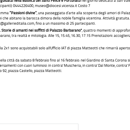
a guidata nella
B
asilica dei Santi Felice e Fortunato
nel giorno dedicato a San Val
cipanti): 0444226400, museo@diocesi.vicenza.it Costo 7
gramma
“Passioni divine”
, una passeggiata d’arte alla scoperta degli amori di Pala
i che abitano la barocca dimora della nobile famiglia vicentina. Attività gratuit
a@gallerieditalia.com, fino a un massimo di 25 partecipanti.
 Storie di amanti nei soffitti di Palazzo Barbarano"
, quattro momenti di approfon
arano, tra realtà e mitologia. Alle 15, 15.45, 16.30, 17.15 Prenotazioni: accogl
rmula 2x1 sono acquistabili solo all'Ufficio IAT di piazza Matteotti che rimarrà apert
 della città da sabato 8 febbraio fino al 16 febbraio: nel Giardino di Santa Corona 
raversamenti con cuori luminosi: in contra' Muscheria, in contra' Dal Monte, contra'
o 92, piazza Castello, piazza Matteotti.