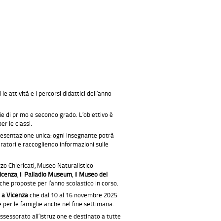
e attività e i percorsi didattici dell’anno
arie di primo e secondo grado. L’obiettivo è
r le classi.
presentazione unica: ogni insegnante potrà
ratori e raccogliendo informazioni sulle
zo Chiericati, Museo Naturalistico
Vicenza
, il
Palladio Museum
, il
Museo del
ttiche proposte per l’anno scolastico in corso.
te a Vicenza
che dal 10 al 16 novembre 2025
e per le famiglie anche nel fine settimana.
ssessorato all’istruzione e destinato a tutte