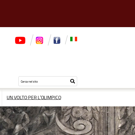
Testo
Inizia
da
la
cercare
ricerca
UN VOLTO PER L’OLIMPICO