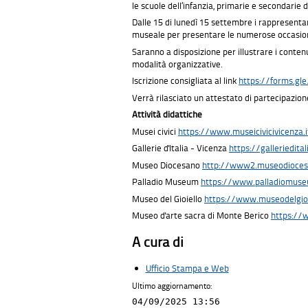
le scuole dell’infanzia, primarie e secondarie d
Dalle 15 di lunedì 15 settembre i rappresenta
museale per presentare le numerose occasioni 
Saranno a disposizione per illustrare i contenu
modalità organizzative.
Iscrizione consigliata al link
https://forms.g
Verrà rilasciato un attestato di partecipazion
Attività didattiche
Musei civici
https://www.museicivicivicenza.
Gallerie d'Italia - Vicenza
https://galleriedita
Museo Diocesano
http://www2.museodiocesa
Palladio Museum
https://www.palladiomuse
Museo del Gioiello
https://www.museodelgioie
Museo d'arte sacra di Monte Berico
https://
A cura di
Ufficio Stampa e Web
Ultimo aggiornamento:
04/09/2025 13:56