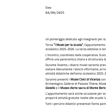
Data:
04/09/2025
Un pomeriggio dedicato agli insegnanti per sco
Torna
“
I
M
usei per la scuola”
, l’appuntamento c
scolastico 2025-2026. La terza edizione si te
L’incontro, coordinato dalla cooperativa
Scato
offrire una panoramica chiara e strutturata de
Durante l’evento, i diversi musei saranno pre
visitare liberamente i banchi informativi, arr
attività didattiche dell’anno scolastico 2025-
Saranno presenti i
Musei Civici di Vicenza
con 
Archeologico, Gallerie di Palazzo Thiene, Muse
Gioiello
e il
Museo d'arte sacra di Monte Beri
L’appuntamento sarà anche occasione per scopr
proporrà attività gratuite rivolte alle scuole:
Tutti i percorsi didattici presentati fanno par