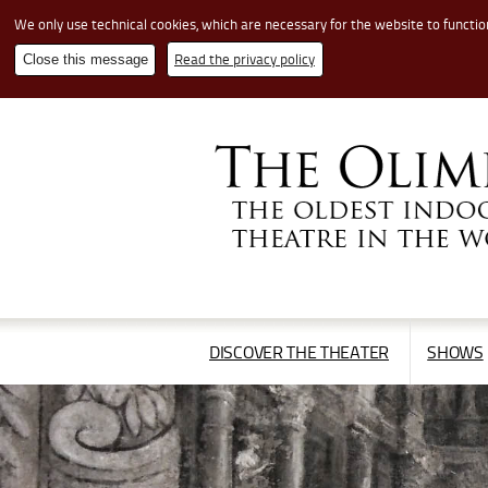
We only use technical cookies, which are necessary for the website to functio
Read the privacy policy
Close this message
Cerca
nel
sito
APRI/CHIUDI
DISCOVER THE THEATER
SHOWS
IL
MENÙ