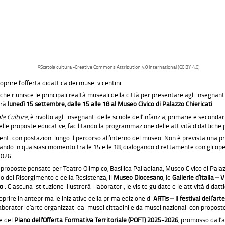
©Scatola cultura -Creative Commons Attribution 4.0 International (CC BY 4.0)
prire l’offerta didattica dei musei vicentini
he riunisce le principali realtà museali della città per presentare agli insegnanti l
rrà
lunedì 15 settembre, dalle 15 alle 18
a
l Museo Civico di Palazzo Chiericati
la Cultura
, è rivolto agli insegnanti delle scuole dell’infanzia, primarie e second
lle proposte educative, facilitando la programmazione delle attività didattiche pe
senti con postazioni lungo il percorso all’interno del museo. Non è prevista una 
ivando in qualsiasi momento tra le 15 e le 18, dialogando direttamente con gli ope
2026.
proposte pensate per Teatro Olimpico, Basilica Palladiana, Museo Civico di Palaz
o del Risorgimento e della Resistenza, il
Museo Diocesano
, le
Gallerie d’Italia – 
co
. Ciascuna istituzione illustrerà i laboratori, le visite guidate e le attività dida
ire in anteprima le iniziative della prima edizione di
ARTis – il festival dell’ar
 laboratori d’arte organizzati dai musei cittadini e da musei nazionali con propost
te del
Piano dell’Offerta Formativa Territoriale (POFT) 2025-2026
, promosso dall’a