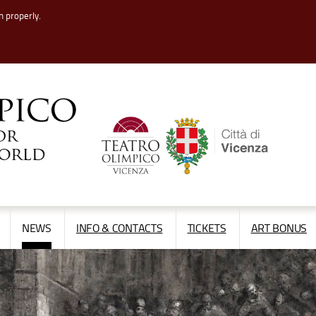
n properly.
APRI/CHIUDI
APRI/CHIUDI
NEWS
INFO & CONTACTS
TICKETS
ART BONUS
IL
IL
MENÙ
MENÙ