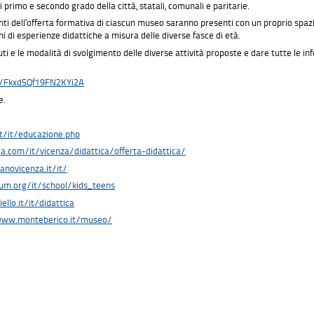
i primo e secondo grado della città, statali, comunali e paritarie.
nti dell’offerta formativa di ciascun museo saranno presenti con un proprio spaz
di esperienze didattiche a misura delle diverse fasce di età.
ti e le modalità di svolgimento delle diverse attività proposte e dare tutte le in
le/Fkxd5Qf19FN2KYi2A
e.
it/it/educazione.php
lia.com/it/vicenza/didattica/offerta-didattica/
novicenza.it/it/
um.org/it/school/kids_teens
llo.it/it/didattica
www.monteberico.it/museo/