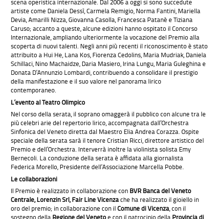
scena operistica internazionale. Dal 2006 a oggi si sono succedute
artiste come Daniela Dessì, Carmela Remigio, Norma Fantini, Mariella
Devia, Amarilli Nizza, Giovanna Casolla, Francesca Patanè e Tiziana
Caruso; accanto a queste, alcune edizioni hanno ospitato il Concorso
Internazionale, ampliando ulteriormente la vocazione del Premio alla
scoperta di nuovi talenti. Negli anni più recenti il riconoscimento è stato
attribuito a Hui He, Lana Kos, Fiorenza Cedolins, Maria Mudriak, Daniela
Schillaci, Nino Machaidze, Daria Masiero, Irina Lungu, Maria Guleghina e
Donata D’Annunzio Lombardi, contribuendo a consolidare il prestigio
della manifestazione e il suo valore nel panorama lirico
contemporaneo.
L’evento al Teatro Olimpico
Nel corso della serata, il soprano omaggerà il pubblico con alcune tra le
più celebri arie del repertorio lirico, accompagnata dall’Orchestra
Sinfonica del Veneto diretta dal Maestro Elia Andrea Corazza. Ospite
speciale della serata sarà il tenore Cristian Ricci, direttore artistico del
Premio e dell’Orchestra. Interverrà inoltre la violinista solista Emy
Bernecoli. La conduzione della serata è affidata alla giornalista
Federica Morello, Presidente dell’Associazione Marcella Pobbe.
Le collaborazioni
Il Premio è realizzato in collaborazione con
BVR Banca del Veneto
Centrale, Lorenzin Srl, Fair Line Vicenza
che ha realizzato il gioiello in
oro del premio; in collaborazione con il
Comune di Vicenza
, con il
sostegno della
Regione del Veneto
e con il patrocinio della
Provincia di