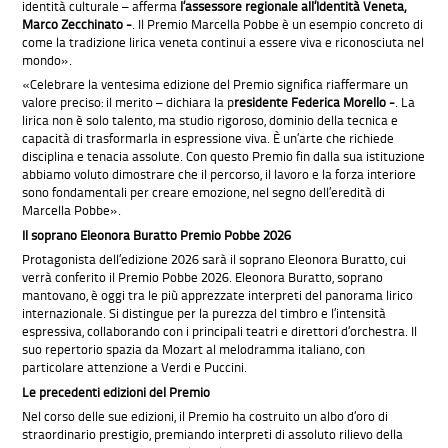
identità culturale – afferma
l’assessore regionale all’Identità Veneta,
Marco Zecchinato -
. Il Premio Marcella Pobbe è un esempio concreto di
come la tradizione lirica veneta continui a essere viva e riconosciuta nel
mondo».
«Celebrare la ventesima edizione del Premio significa riaffermare un
valore preciso: il merito – dichiara la p
residente Federica Morello -
. La
lirica non è solo talento, ma studio rigoroso, dominio della tecnica e
capacità di trasformarla in espressione viva. È un’arte che richiede
disciplina e tenacia assolute. Con questo Premio fin dalla sua istituzione
abbiamo voluto dimostrare che il percorso, il lavoro e la forza interiore
sono fondamentali per creare emozione, nel segno dell’eredità di
Marcella Pobbe».
Il soprano Eleonora Buratto Premio Pobbe 2026
Protagonista dell’edizione 2026 sarà il soprano Eleonora Buratto, cui
verrà conferito il Premio Pobbe 2026. Eleonora Buratto, soprano
mantovano, è oggi tra le più apprezzate interpreti del panorama lirico
internazionale. Si distingue per la purezza del timbro e l’intensità
espressiva, collaborando con i principali teatri e direttori d’orchestra. Il
suo repertorio spazia da Mozart al melodramma italiano, con
particolare attenzione a Verdi e Puccini.
Le precedenti edizioni del Premio
Nel corso delle sue edizioni, il Premio ha costruito un albo d’oro di
straordinario prestigio, premiando interpreti di assoluto rilievo della