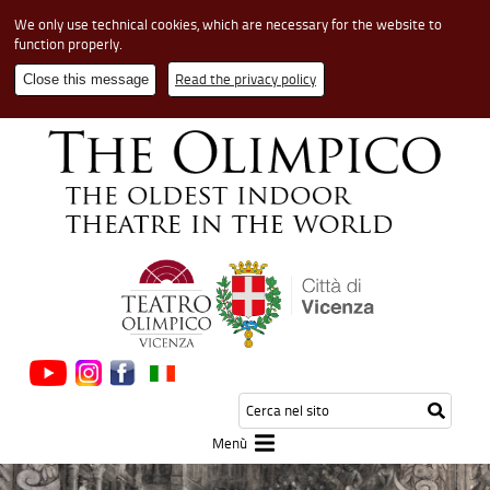
We only use technical cookies, which are necessary for the website to
function properly.
Read the privacy policy
Close this message
Cerca
Testo
Inizia
nel
da
la
sito
cerca
Menù
ricerca