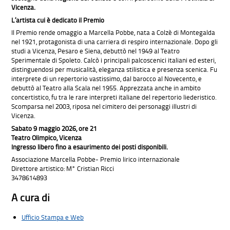
Vicenza.
L’artista cui è dedicato il Premio
Il Premio rende omaggio a Marcella Pobbe, nata a Colzè di Montegalda
nel 1921, protagonista di una carriera di respiro internazionale. Dopo gli
studi a Vicenza, Pesaro e Siena, debuttò nel 1949 al Teatro
Sperimentale di Spoleto. Calcò i principali palcoscenici italiani ed esteri,
distinguendosi per musicalità, eleganza stilistica e presenza scenica. Fu
interprete di un repertorio vastissimo, dal barocco al Novecento, e
debuttò al Teatro alla Scala nel 1955. Apprezzata anche in ambito
concertistico, fu tra le rare interpreti italiane del repertorio liederistico.
Scomparsa nel 2003, riposa nel cimitero dei personaggi illustri di
Vicenza.
Sabato 9 maggio 2026, ore 21
Teatro Olimpico, Vicenza
Ingresso libero fino a esaurimento dei posti disponibili.
Associazione Marcella Pobbe- Premio lirico internazionale
Direttore artistico: M° Cristian Ricci
3478614893
A cura di
Ufficio Stampa e Web