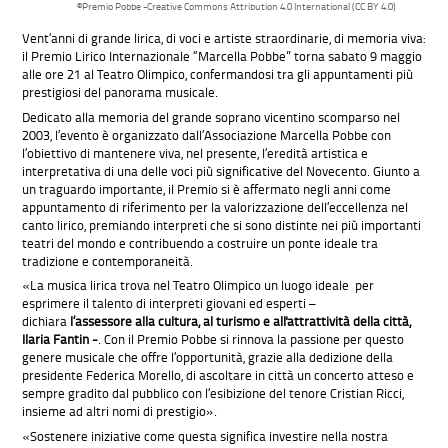
©Premio Pobbe -Creative Commons Attribution 4.0 International (CC BY 4.0)
Vent’anni di grande lirica, di voci e artiste straordinarie, di memoria viva:
il Premio Lirico Internazionale “Marcella Pobbe” torna sabato 9 maggio
alle ore 21 al Teatro Olimpico, confermandosi tra gli appuntamenti più
prestigiosi del panorama musicale.
Dedicato alla memoria del grande soprano vicentino scomparso nel
2003, l’evento è organizzato dall’Associazione Marcella Pobbe con
l’obiettivo di mantenere viva, nel presente, l’eredità artistica e
interpretativa di una delle voci più significative del Novecento. Giunto a
un traguardo importante, il Premio si è affermato negli anni come
appuntamento di riferimento per la valorizzazione dell’eccellenza nel
canto lirico, premiando interpreti che si sono distinte nei più importanti
teatri del mondo e contribuendo a costruire un ponte ideale tra
tradizione e contemporaneità.
«La musica lirica trova nel Teatro Olimpico un luogo ideale per
esprimere il talento di interpreti giovani ed esperti –
dichiara
l’assessore alla cultura, al turismo e all'attrattività della città,
Ilaria Fantin -
. Con il Premio Pobbe si rinnova la passione per questo
genere musicale che offre l’opportunità, grazie alla dedizione della
presidente Federica Morello, di ascoltare in città un concerto atteso e
sempre gradito dal pubblico con l’esibizione del tenore Cristian Ricci,
insieme ad altri nomi di prestigio».
«Sostenere iniziative come questa significa investire nella nostra